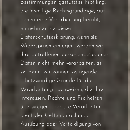
Bestimmungen gestütztes Profiling.
die jeweilige Rechtsgrundlage, auf
denen eine Verarbeitung beruht,
entnehmen sie dieser
Datenschutzerklärung. wenn sie
Widerspruch einlegen, werden wir
ihre betroffenen personenbezogenen
Daten nicht mehr verarbeiten, es
sei denn, wir können zwingende
schutzwürdige Gründe für die
Verarbeitung nachweisen, die ihre
Interessen, Rechte und Freiheiten
überwiegen oder die Verarbeitung
dient der Geltendmachung,
Ausübung oder Verteidigung von