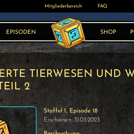
Mitgliederbereich
Mitgliederbereich
FAQ
FAQ
EPISODEN
SHOP
P
IERTE TIERWESEN UND W
TEIL 2
Staffel 1, Episode 18
Erschienen: 31.03.2023
Beschreibung
: