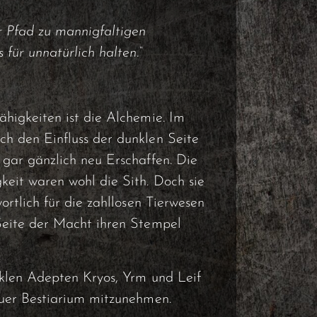
r Pfad zu mannigfaltigen
für unnatürlich halten.“
ähigkeiten ist die Alchemie. Im
h den Einfluss der dunklen Seite
 gar gänzlich neu Erschaffen. Die
keit waren wohl die Sith. Doch sie
ortlich für die zahllosen Tierwesen
Seite der Macht ihren Stempel
nklen Adepten Kryos, Yrm und Leif
euer Bestiarium mitzunehmen.