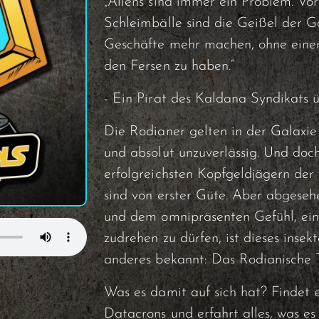
„Aliens sind immer ein Problem. Vor
Schleimbälle sind die Geißel der Ga
Geschäfte mehr machen, ohne einen
den Fersen zu haben.“
- Ein Pirat des Kaldana Syndikats 
Die Rodianer gelten in der Galaxie 
und absolut unzuverlässig. Und doc
erfolgreichsten Kopfgeldjägern der
sind von erster Güte. Aber abgese
und dem omnipräsenten Gefühl, ei
zudrehen zu dürfen, ist dieses inse
anderes bekannt: Das Rodianische 
Was es damit auf sich hat? Findet e
Datacrons und erfahrt alles, was es