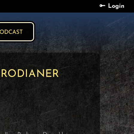
Login
Login
ODCAST
E RODIANER