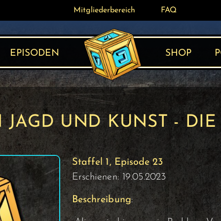
Mitgliederbereich
Mitgliederbereich
FAQ
FAQ
EPISODEN
SHOP
P
N JAGD UND KUNST - DI
Staffel 1, Episode 23
Erschienen: 19.05.2023
Beschreibung
: