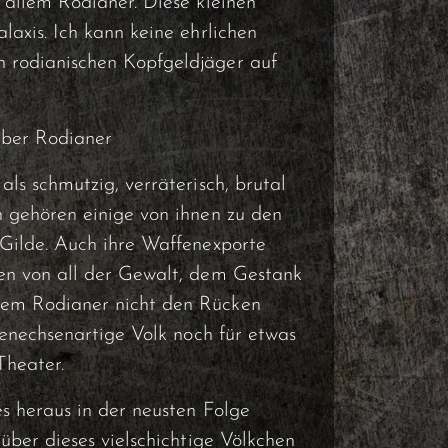
 allem Rodianer. Diese kleinen
laxis. Ich kann keine ehrlichen
 rodianischen Kopfgeldjäger auf
über Rodianer
als schmutzig, verräterisch, brutal
h gehören einige von ihnen zu den
 Gilde. Auch ihre Waffenexporte
hen von all der Gewalt, dem Gestank
nem Rodianer nicht den Rücken
ktenechsenartige Volk noch für etwas
Theater.
s heraus in der neusten Folge
 über dieses vielschichtige Völkchen