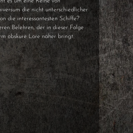
eht es um eine Reihe von
ersum die nicht unterschiedlicher
hon die interessantesten Schiffe?
eren Belehren, der in dieser Folge
rm obskure Lore näher bringt.