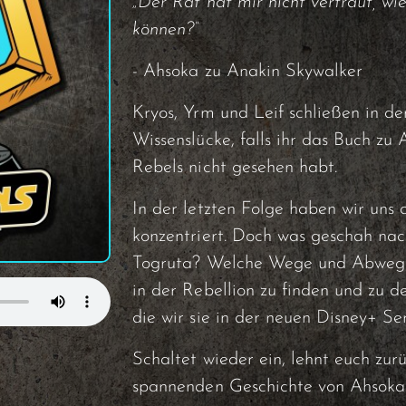
„Der Rat hat mir nicht vertraut, wie
können?“
- Ahsoka zu Anakin Skywalker
Kryos, Yrm und Leif schließen in d
Wissenslücke, falls ihr das Buch zu
Rebels nicht gesehen habt.
In der letzten Folge haben wir uns 
konzentriert. Doch was geschah nac
Togruta? Welche Wege und Abwege m
in der Rebellion zu finden und zu d
die wir sie in der neuen Disney+ Se
Schaltet wieder ein, lehnt euch zurü
spannenden Geschichte von Ahsoka