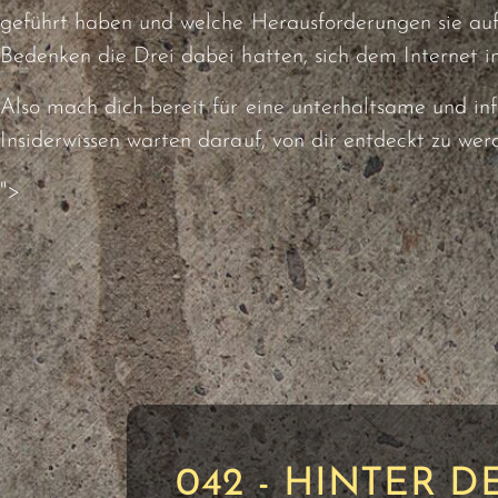
geführt haben und welche Herausforderungen sie auf
Bedenken die Drei dabei hatten, sich dem Internet i
Also mach dich bereit für eine unterhaltsame und i
Insiderwissen warten darauf, von dir entdeckt zu wer
">
042 - HINTER 