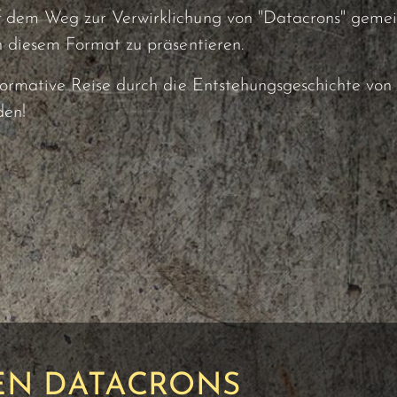
 dem Weg zur Verwirklichung von "Datacrons" gemeis
n diesem Format zu präsentieren.
nformative Reise durch die Entstehungsgeschichte vo
den!
DEN DATACRONS