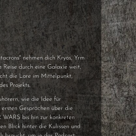
acrons" nehmen dich Kryos, Yrm
e Reise durch eine Galaxie weit,
icht die Lore im Mittelpunkt,
es Projekts.
hörern, wie die Idee für
n ersten Gesprächen über die
 WARS bis hin zur konkreten
en Blick hinter die Kulissen und
ch braucht, um in das Podcast-