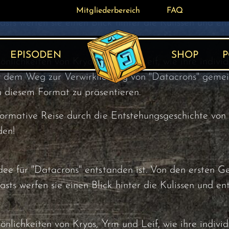
dee für "Datacrons" entstanden ist. Von den ersten 
Mitgliederbereich
Mitgliederbereich
FAQ
FAQ
s werfen sie einen Blick hinter die Kulissen und ent
EPISODEN
SHOP
P
nlichkeiten von Kryos, Yrm und Leif, wie ihre indivi
 dem Weg zur Verwirklichung von "Datacrons" gemeis
n diesem Format zu präsentieren.
nformative Reise durch die Entstehungsgeschichte vo
den!
dee für "Datacrons" entstanden ist. Von den ersten 
s werfen sie einen Blick hinter die Kulissen und ent
nlichkeiten von Kryos, Yrm und Leif, wie ihre indivi