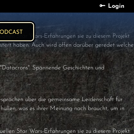
Gesprächen über die gemeinsame Leidenschaft für
Login
Login
hüllen, was es ihrer Meinung nach braucht, um in
ODCAST
duellen Star Wars-Erfahrungen sie zu diesem Projekt
tert haben. Auch wird offen darüber geredet welche
n "Datacrons". Spannende Geschichten und
Gesprächen über die gemeinsame Leidenschaft für
hüllen, was es ihrer Meinung nach braucht, um in
duellen Star Wars-Erfahrungen sie zu diesem Projekt