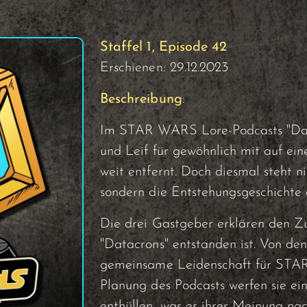
Staffel 1, Episode 42
Erschienen: 29.12.2023
Beschreibung
:
Im STAR WARS Lore-Podcasts "Dat
und Leif für gewöhnlich mit auf ein
weit entfernt. Doch diesmal steht n
sondern die Entstehungsgeschichte d
Die drei Gastgeber erklären den Zu
"Datacrons" entstanden ist. Von de
gemeinsame Leidenschaft für STAR
Planung des Podcasts werfen sie ein
enthüllen, was es ihrer Meinung na