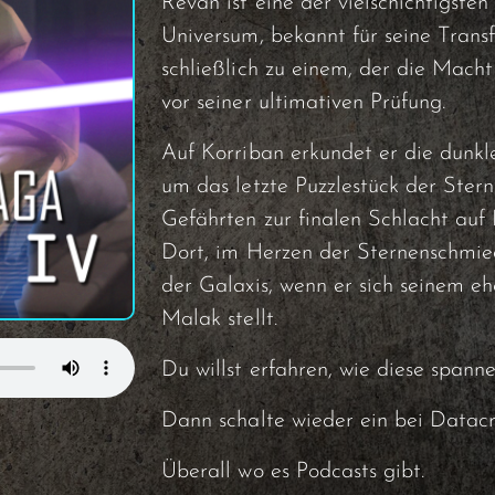
Revan ist eine der vielschichtigs
Universum, bekannt für seine Trans
schließlich zu einem, der die Macht
vor seiner ultimativen Prüfung.
Auf Korriban erkundet er die dunkl
um das letzte Puzzlestück der Stern
Gefährten zur finalen Schlacht auf
Dort, im Herzen der Sternenschmied
der Galaxis, wenn er sich seinem e
Malak stellt.
Du willst erfahren, wie diese span
Dann schalte wieder ein bei Datacr
Überall wo es Podcasts gibt.