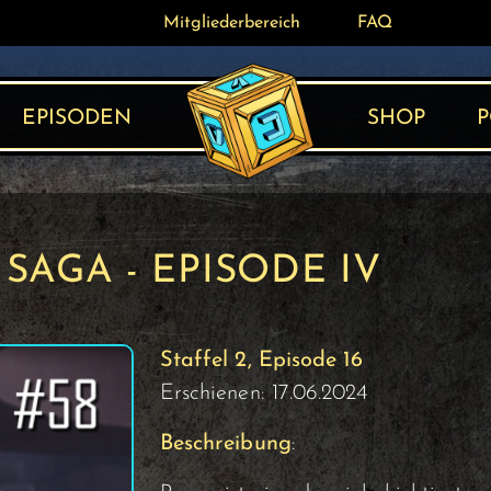
Mitgliederbereich
Mitgliederbereich
FAQ
FAQ
EPISODEN
SHOP
P
 SAGA - EPISODE IV
Staffel 2, Episode 16
Erschienen: 17.06.2024
Beschreibung
: