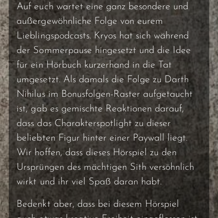
Auf euch wartet eine ganz besondere und
außergewöhnliche Folge von eurem
Lieblingspodcasts. Kryos hat sich während
der Sommerpause hingesetzt und die Idee
für ein Hörbuch kurzerhand in die Tat
umgesetzt. Als damals die Folge zu Darth
Nihilus im Bonusfolgen-Raster aufgetaucht
ist, gab es gemischte Reaktionen darauf,
dass das Charakterspotlight zu dieser
beliebten Figur hinter einer Paywall liegt.
Wir hoffen, dass dieses Hörspiel zu den
Ursprüngen des mächtigen Sith versöhnlich
wirkt und ihr viel Spaß daran habt.
Bedenkt aber, dass bei diesem Hörspiel