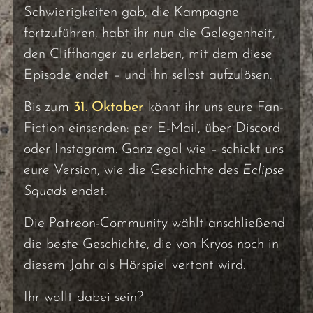
Schwierigkeiten gab, die Kampagne
fortzuführen, habt ihr nun die Gelegenheit,
den Cliffhanger zu erleben, mit dem diese
Episode endet – und ihn selbst aufzulösen.
Bis zum
31. Oktober
könnt ihr uns eure Fan-
Fiction einsenden: per E-Mail, über Discord
oder Instagram. Ganz egal wie – schickt uns
eure Version, wie die Geschichte des
Eclipse
Squads
endet.
Die Patreon-Community wählt anschließend
die beste Geschichte, die von Kryos noch in
diesem Jahr als Hörspiel vertont wird.
Ihr wollt dabei sein?