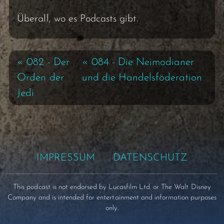
Überall, wo es Podcasts gibt.
« 082 - Der
« 084 - Die Neimodianer
Orden der
und die Handelsföderation
Jedi
IMPRESSUM
DATENSCHUTZ
This podcast is not endorsed by Lucasfilm Ltd. or The Walt Disney
Company and is intended for entertainment and information purposes
only.