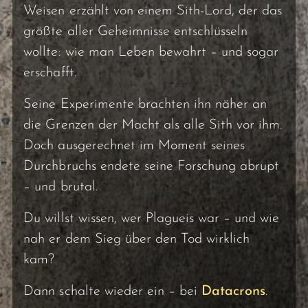
Weisen erzählt von einem Sith-Lord, der das
größte aller Geheimnisse entschlüsseln
wollte: wie man Leben bewahrt – und sogar
erschafft.
Seine Experimente brachten ihn näher an
die Grenzen der Macht als alle Sith vor ihm.
Doch ausgerechnet im Moment seines
Durchbruchs endete seine Forschung abrupt
– und brutal.
Du willst wissen, wer Plagueis war – und wie
nah er dem Sieg über den Tod wirklich
kam?
Dann schalte wieder ein – bei
Datacrons
.