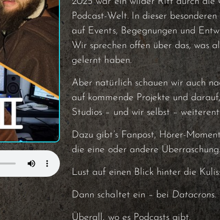
2025 war ein wilder Ritt durch die 
Podcast-Welt. In dieser besonderen 
auf Events, Begegnungen und Entwi
Wir sprechen offen über das, was all
gelernt haben.
Aber natürlich schauen wir auch na
auf kommende Projekte und darauf, 
Studios – und wir selbst – weiteren
Dazu gibt’s Fanpost, Hörer-Momente
die eine oder andere Überraschung
Lust auf einen Blick hinter die Kuli
Dann schaltet ein – bei
Datacrons
.
Überall, wo es Podcasts gibt.