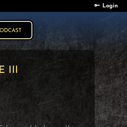
Login
Login
ODCAST
 III