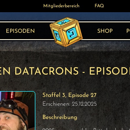
Mitgliederbereich
Mitgliederbereich
FAQ
FAQ
EPISODEN
SHOP
P
EN DATACRONS - EPISODE
Staffel 3, Episode 27
Erschienen: 25.12.2025
Beschreibung
: